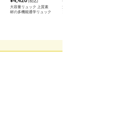
¥
4,420
¥
12,200
¥
4,680
(税込)
(税込)
(税込
大容量リュック 上質素
大容量リュック アーバ
大容量リュック
材の多機能通学リュック
ン トラベラー バックパ
ポケット学生リ
ック