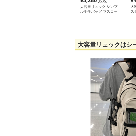
¥
3,280
¥
(税込)
大容量リュック シンプ
大
ル学生バッグ マスコッ
ス
ト付き
ュ
大容量リュックはシ