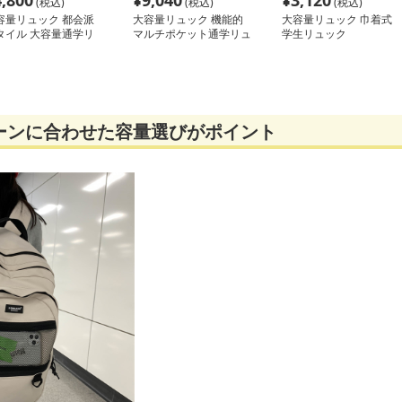
4,800
¥
9,040
¥
3,120
(税込)
(税込)
(税込)
容量リュック 都会派
大容量リュック 機能的
大容量リュック 巾着式
タイル 大容量通学リ
マルチポケット通学リュ
学生リュック
ック
ック
ーンに合わせた容量選びがポイント