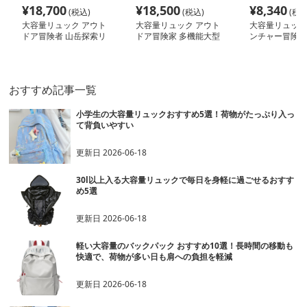
¥
18,700
¥
18,500
¥
8,340
(税込)
(税込)
(税込
大容量リュック アウト
大容量リュック アウト
大容量リュック
ドア冒険者 山岳探索リ
ドア冒険家 多機能大型
ンチャー冒険バ
ュック
登山バッグ
ク
おすすめ記事一覧
小学生の大容量リュックおすすめ5選！荷物がたっぷり入っ
て背負いやすい
更新日
2026-06-18
30l以上入る大容量リュックで毎日を身軽に過ごせるおすす
め5選
更新日
2026-06-18
軽い大容量のバックパック おすすめ10選！長時間の移動も
快適で、荷物が多い日も肩への負担を軽減
更新日
2026-06-18