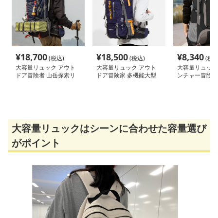
¥
18,700
¥
18,500
¥
8,340
(税込)
(税込)
(税込
大容量リュック アウト
大容量リュック アウト
大容量リュック
ドア冒険者 山岳探索リ
ドア冒険家 多機能大型
ンチャー冒険バ
ュック
登山バッグ
ク
大容量リュックはシーンに合わせた容量選び
がポイント