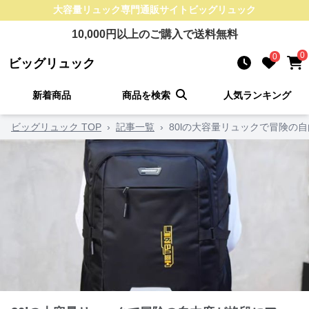
大容量リュック
専門通販サイト
ビッグリュック
10,000
円以上のご購入で送料無料
0
0
ビッグリュック
新着商品
商品を検索
人気ランキング
ビッグリュック TOP
›
記事一覧
›
80lの大容量リュックで冒険の