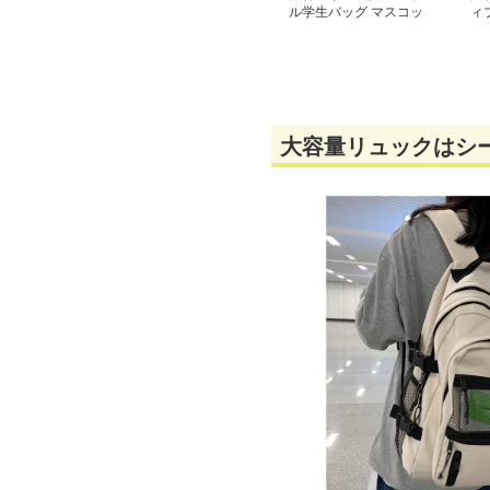
ル学生バッグ マスコッ
ィ
ト付き
大容量リュックはシ