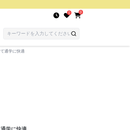
0
0
って通学に快適
て通学に快適