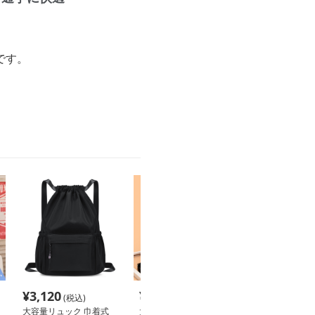
です。
¥
3,120
¥
4,420
¥
4,260
(税込)
(税込)
(税込
大容量リュック 巾着式
大容量リュック 上質素
大容量リュック