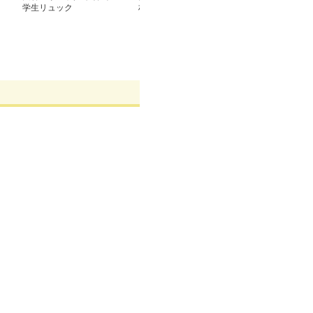
学生リュック
材の多機能通学リュック
ポケット学生リ