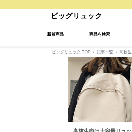
ビッグリュック
新着商品
商品を検索
ビッグリュック TOP
›
記事一覧
›
高校生
高校生向け大容量リュッ