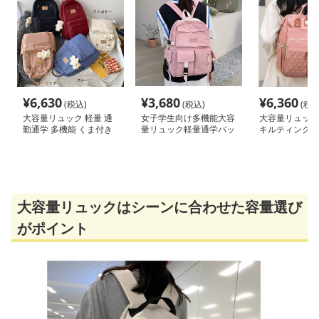
¥
6,630
¥
3,680
¥
6,360
(税込)
(税込)
(税込
大容量リュック 軽量 通
女子学生向け多機能大容
大容量リュック
勤通学 多機能 くま付き
量リュック軽量通学バッ
キルティング防
グ
マザーズリュッ
大容量リュックはシーンに合わせた容量選び
がポイント