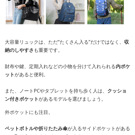
大容量リュックは、ただ“たくさん入る”だけではなく、
収
納のしやすさ
も重要です。
財布や鍵、定期入れなどの小物を分けて入れられる
内ポケ
ット
があると便利。
また、ノートPCやタブレットを持ち歩く人は、
クッショ
ン付きポケット
があるモデルを選びましょう。
外ポケットにも注目。
ペットボトルや折りたたみ傘
が入るサイドポケットがある