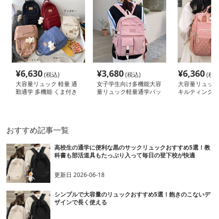
¥
6,630
¥
3,680
¥
6,360
(税込)
(税込)
(税込
大容量リュック 軽量 通
女子学生向け多機能大容
大容量リュック
勤通学 多機能 くま付き
量リュック軽量通学バッ
キルティング防
グ
マザーズリュッ
おすすめ記事一覧
高校生の通学に便利な黒のサックリュックおすすめ5選！教
科書も部活道具もたっぷり入って毎日の登下校が快適
更新日
2026-06-18
シンプルで大容量のリュックおすすめ5選！飽きのこないデ
ザインで長く使える