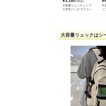
¥
3,280
¥
(税込)
大容量リュック シンプ
大
ル学生バッグ マスコッ
ィ
ト付き
大容量リュックはシ