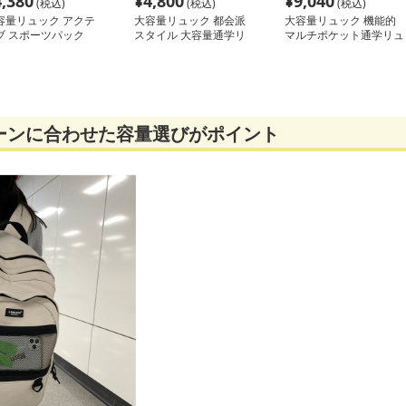
4,380
¥
4,800
¥
9,040
(税込)
(税込)
(税込)
容量リュック アクテ
大容量リュック 都会派
大容量リュック 機能的
ブ スポーツパック
スタイル 大容量通学リ
マルチポケット通学リュ
ュック
ック
ーンに合わせた容量選びがポイント