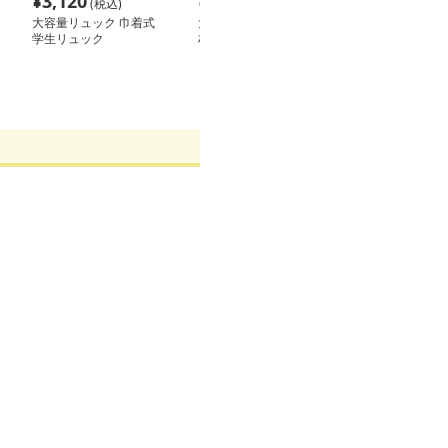
¥
3,120
¥
4,420
¥
4,420
(税込)
(税込)
(税込
大容量リュック 巾着式
大容量リュック 上質素
大容量リュック
学生リュック
材の多機能通学リュック
程 多機能収納