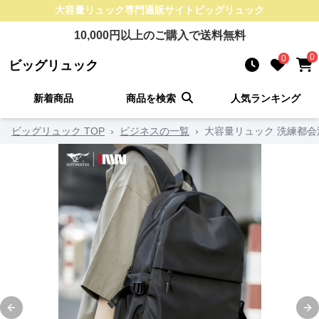
大容量リュック
専門通販サイト
ビッグリュック
10,000
円以上のご購入で送料無料
0
0
ビッグリュック
新着商品
商品を検索
人気ランキング
ビッグリュック TOP
›
ビジネスの一覧
›
大容量リュック 洗練都会
Previous slide
Ne