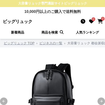
大容量リュック
専門通販サイト
ビッグリュック
10,000
円以上のご購入で送料無料
0
0
ビッグリュック
新着商品
商品を検索
人気ランキング
ビッグリュック TOP
›
ビジネスの一覧
›
大容量リュック 都会派収
Previous slide
Ne