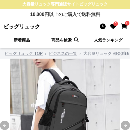
大容量リュック
専門通販サイト
ビッグリュック
10,000
円以上のご購入で送料無料
0
0
ビッグリュック
新着商品
商品を検索
人気ランキング
ビッグリュック TOP
›
ビジネスの一覧
›
大容量リュック 都会派
Previous slide
Ne