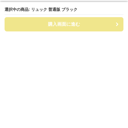
選択中の商品: リュック 普通版 ブラック
選択中の商品: リュック 普通版 ブラック
購入画面に進む
購入画面に進む
ビッグリュック
について
会社概要
利用規約