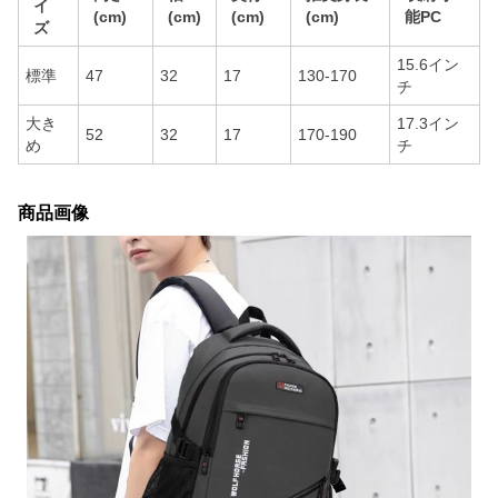
イ
(cm)
(cm)
(cm)
(cm)
能PC
ズ
15.6イン
標準
47
32
17
130-170
チ
大き
17.3イン
52
32
17
170-190
め
チ
商品画像