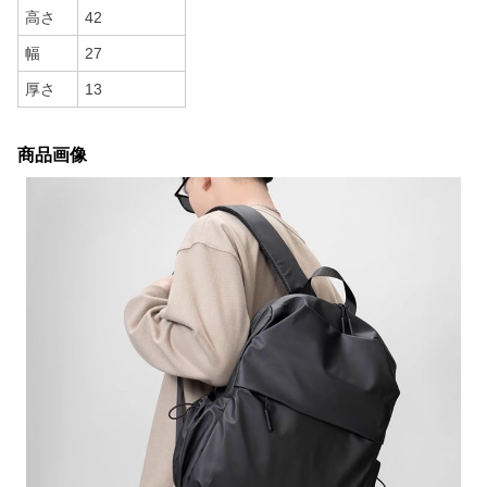
高さ
42
幅
27
厚さ
13
商品画像