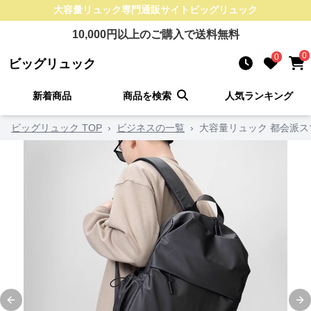
大容量リュック
専門通販サイト
ビッグリュック
10,000
円以上のご購入で送料無料
0
0
ビッグリュック
新着商品
商品を検索
人気ランキング
ビッグリュック TOP
›
ビジネスの一覧
›
大容量リュック 都会派
Previous slide
Ne