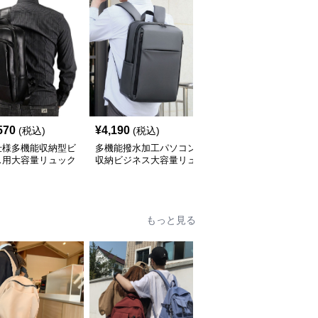
570
¥
4,190
¥
12,380
(税込)
(税込)
(税込)
仕様多機能収納型ビ
多機能撥水加工パソコン
拡張式多機能ビジネス通
ス用大容量リュック
収納ビジネス大容量リュ
勤大容量リュック
ック
もっと見る