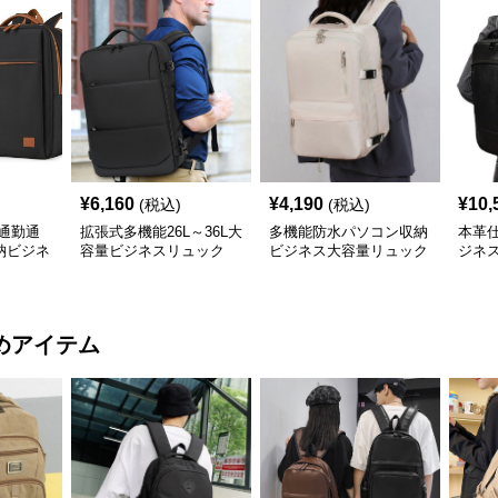
¥
6,160
¥
4,190
¥
10,
(税込)
(税込)
通勤通
拡張式多機能26L～36L大
多機能防水パソコン収納
本革
納ビジネ
容量ビジネスリュック
ビジネス大容量リュック
ジネ
めアイテム