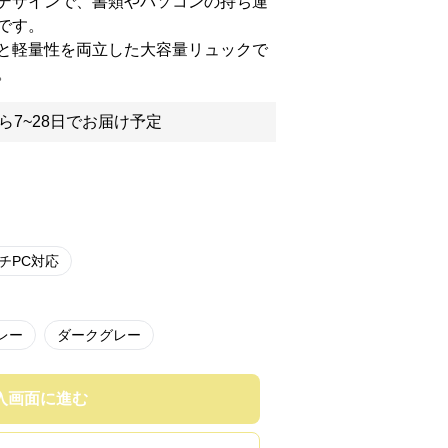
デザインで、書類やパソコンの持ち運
です。
と軽量性を両立した大容量リュックで
。
ら7~28日でお届け予定
ンチPC対応
レー
ダークグレー
入画面に進む