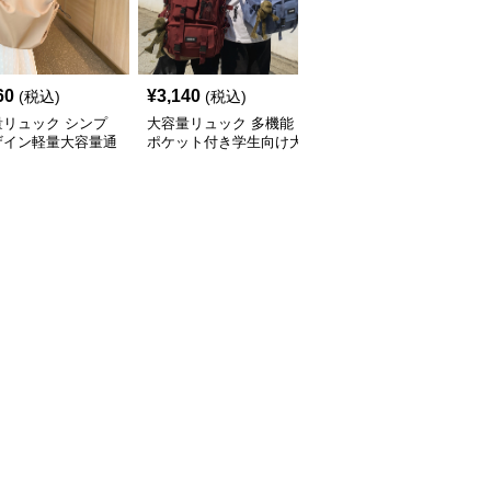
60
¥
3,140
¥
3,760
(税込)
(税込)
(税込)
量リュック シンプ
大容量リュック 多機能
大容量リュック 多層収
ザイン軽量大容量通
ポケット付き学生向け大
納スクエア型大容量通学
ュックサック
容量通学リュック
リュック