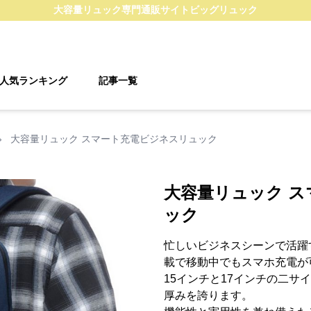
大容量リュック
専門通販サイト
ビッグリュック
人気ランキング
記事一覧
›
大容量リュック スマート充電ビジネスリュック
大容量リュック 
ック
忙しいビジネスシーンで活躍
載で移動中でもスマホ充電が
15インチと17インチの二サイ
厚みを誇ります。