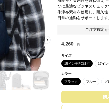
機能性と実用性を兼ね備えた
びに最適なビジネスリュック
牛津布素材を使用し、耐久性
日常の通勤をサポートします
ご注文確定か
Next slide
4,260
円
サイズ
15インチPC対応
17イ
カラー
ブラック
ブルー
グ
購