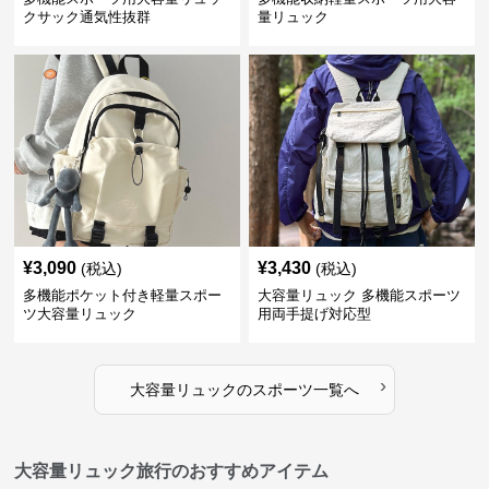
クサック通気性抜群
量リュック
¥
3,090
¥
3,430
(税込)
(税込)
多機能ポケット付き軽量スポー
大容量リュック 多機能スポーツ
ツ大容量リュック
用両手提げ対応型
›
大容量リュック
の
スポーツ
一覧へ
大容量リュック旅行のおすすめアイテム