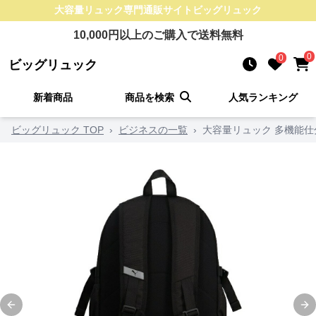
大容量リュック
専門通販サイト
ビッグリュック
10,000
円以上のご購入で送料無料
0
0
ビッグリュック
新着商品
商品を検索
人気ランキング
ビッグリュック TOP
›
ビジネスの一覧
›
大容量リュック 多機能
Previous slide
Ne