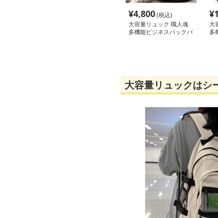
¥
4,800
¥
(税込)
大容量リュック 職人魂
大
多機能ビジネスバックパ
多
ック
大容量リュックはシ