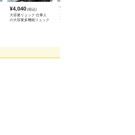
¥
4,040
¥
3,840
¥
4,880
(税込)
(税込)
(税込
大容量リュック 仕事人
大容量リュック 四角形
大容量リュック
の大容量多機能リュック
すっきり大容量ビジネス
多機能ビジネス
リュック