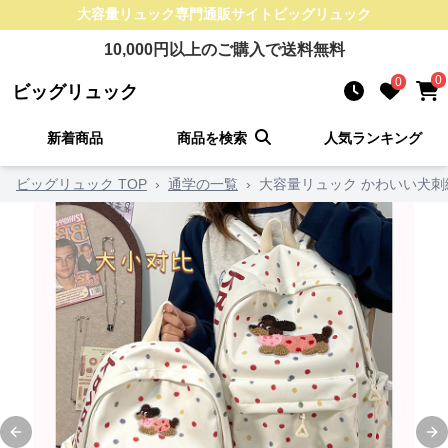
大容量リュック
専門通販サイト
ビッグリュック
10,000
円以上のご購入で送料無料
0
0
ビッグリュック
新着商品
商品を検索
人気ランキング
ビッグリュック TOP
›
通学の一覧
›
大容量リュック かわいい犬
Previous slide
Ne