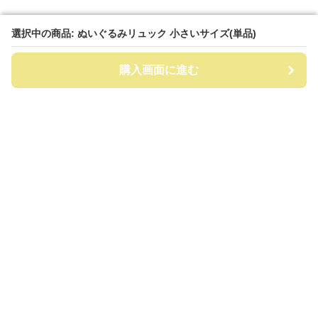
選択中の商品: ぬいぐるみリュック 小さいサイズ(単品)
選択中の商品: ぬいぐるみリュック 小さいサイズ(単品)
購入画面に進む
購入画面に進む
ビッグリュック
について
会社概要