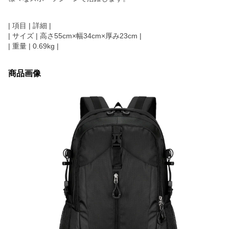
| 項目 | 詳細 |
| サイズ | 高さ55cm×幅34cm×厚み23cm |
| 重量 | 0.69kg |
商品画像