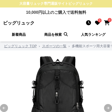
大容量リュック
専門通販サイト
ビッグリュック
10,000
円以上のご購入で送料無料
0
0
ビッグリュック
新着商品
商品を検索
人気ランキング
ビッグリュック TOP
›
スポーツの一覧
›
多機能スポーツ用大容量
Previous slide
Ne