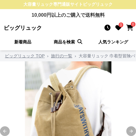
大容量リュック
専門通販サイト
ビッグリュック
10,000
円以上のご購入で送料無料
0
0
ビッグリュック
新着商品
商品を検索
人気ランキング
ビッグリュック TOP
›
旅行の一覧
›
大容量リュック 巾着型冒険バ
Previous slide
Ne