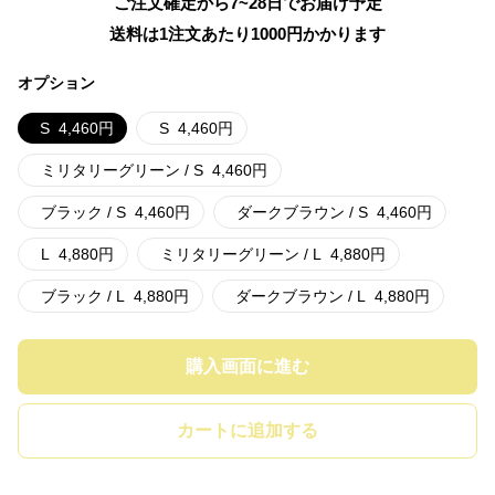
ご注文確定から7~28日でお届け予定
送料は1注文あたり
1000
円かかります
オプション
S
4,460
円
S
4,460
円
ミリタリーグリーン / S
4,460
円
ブラック / S
4,460
円
ダークブラウン / S
4,460
円
L
4,880
円
ミリタリーグリーン / L
4,880
円
ブラック / L
4,880
円
ダークブラウン / L
4,880
円
購入画面に進む
カートに追加する