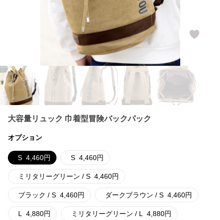
大容量リュック 巾着型冒険バックパック
オプション
S
4,460
円
S
4,460
円
ミリタリーグリーン / S
4,460
円
ブラック / S
4,460
円
ダークブラウン / S
4,460
円
L
4,880
円
ミリタリーグリーン / L
4,880
円