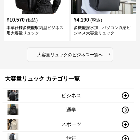
¥
10,570
¥
4,190
(税込)
(税込)
本革仕様多機能収納型ビジネス
多機能撥水加工パソコン収納ビ
用大容量リュック
ジネス大容量リュック
›
大容量リュック
の
ビジネス
一覧へ
大容量リュック カテゴリ一覧
ビジネス
通学
スポーツ
旅行