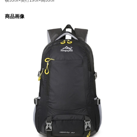
横33㎝×奥行19㎝×高55㎝
商品画像