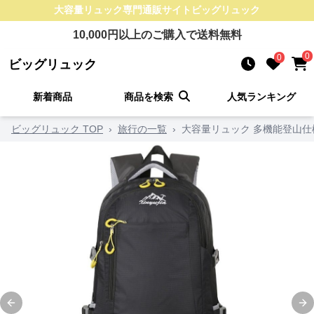
大容量リュック
専門通販サイト
ビッグリュック
10,000
円以上のご購入で送料無料
0
0
ビッグリュック
新着商品
商品を検索
人気ランキング
ビッグリュック TOP
›
旅行の一覧
›
大容量リュック 多機能登山仕
Previous slide
Ne