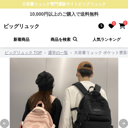
大容量リュック
専門通販サイト
ビッグリュック
10,000
円以上のご購入で送料無料
0
0
ビッグリュック
新着商品
商品を検索
人気ランキング
ビッグリュック TOP
›
通学の一覧
›
大容量リュック ポケット豊
Previous slide
Ne