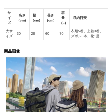
サ
容
高さ
幅
長さ
イ
量
収納目安
(cm)
(cm)
(cm)
ズ
(L)
大サ
衣類5着、上着3着、
30
28
60
70
イズ
ズボン5本、靴1足
商品画像