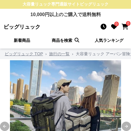
大容量リュック
専門通販サイト
ビッグリュック
10,000
円以上のご購入で送料無料
0
0
ビッグリュック
新着商品
商品を検索
人気ランキング
ビッグリュック TOP
›
旅行の一覧
›
大容量リュック アーバン冒
Previous slide
Ne