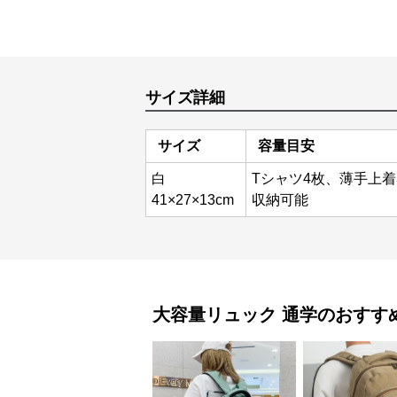
サイズ詳細
サイズ
容量目安
白
Tシャツ4枚、薄手上着
41×27×13cm
収納可能
大容量リュック
通学
のおすす