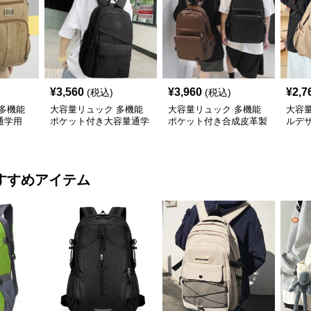
¥
3,560
¥
3,960
¥
2,7
(税込)
(税込)
多機能
大容量リュック 多機能
大容量リュック 多機能
大容
通学用
ポケット付き大容量通学
ポケット付き合成皮革製
ルデ
リュックサック
通学リュック
学リ
すすめアイテム