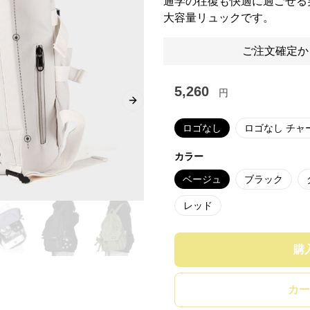
通学の往復も快適に過ごせる
大容量リュックです。
ご注文確定か
5,260
円
Next slide
ロゴなし
ロゴなし チャ
カラー
ベージュ
ブラック
レッド
購
カー