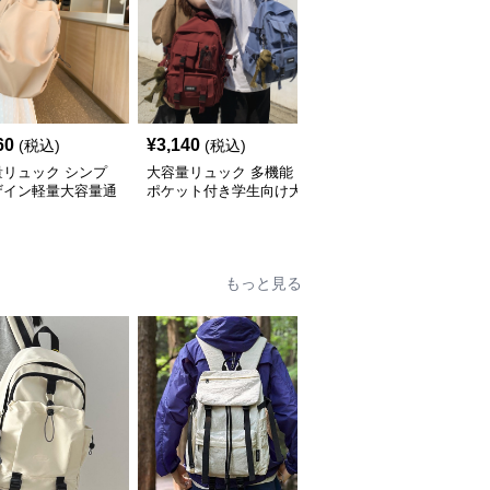
60
¥
3,140
¥
3,760
(税込)
(税込)
(税込)
量リュック シンプ
大容量リュック 多機能
大容量リュック 多層収
ザイン軽量大容量通
ポケット付き学生向け大
納スクエア型大容量通学
ュックサック
容量通学リュック
リュック
もっと見る