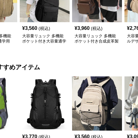
¥
3,560
¥
3,960
¥
2,7
(税込)
(税込)
多機能
大容量リュック 多機能
大容量リュック 多機能
大容
通学用
ポケット付き大容量通学
ポケット付き合成皮革製
ルデ
リュックサック
通学リュック
学リ
すすめアイテム
¥
3,770
¥
3,560
¥
3,0
(税込)
(税込)