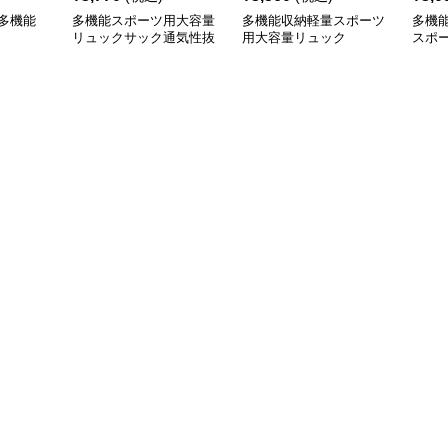
多機能
多機能スポーツ用大容量
多機能収納軽量スポーツ
多機
リュックサック通気性抜
用大容量リュック
スポ
群