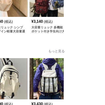
60
¥
3,140
¥
3,760
(税込)
(税込)
(税込)
量リュック シンプ
大容量リュック 多機能
大容量リュック 多層収
ザイン軽量大容量通
ポケット付き学生向け大
納スクエア型大容量通学
ュックサック
容量通学リュック
リュック
もっと見る
90
¥
3,430
¥
3,470
(税込)
(税込)
(税込)