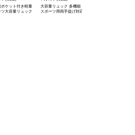
能ポケット付き軽量
大容量リュック 多機能
多機能ポケット付き軽量
ーツ大容量リュック
スポーツ用両手提げ対応
スポーツ用大容量リュッ
型
ク