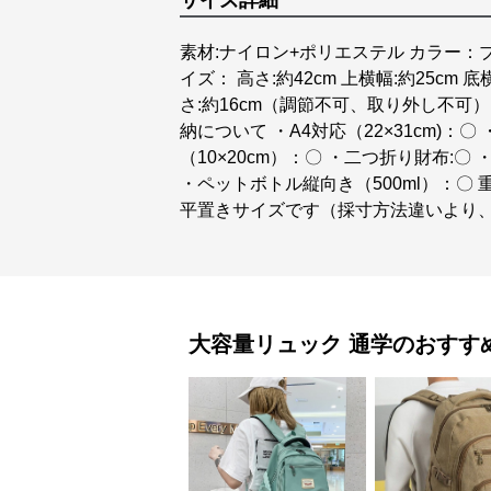
サイズ詳細
素材:ナイロン+ポリエステル カラー：ブ
イズ： 高さ:約42cm 上横幅:約25cm 底
さ:約16cm（調節不可、取り外し不可） 
納について ・A4対応（22×31cm)：〇 ・ip
（10×20cm）：〇 ・二つ折り財布:〇
・ペットボトル縦向き（500ml）：〇 
平置きサイズです（採寸方法違いより
大容量リュック
通学
のおすす