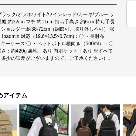
ラック/オフホワイト/ワインレッド/カーキ/ブルー サ
横幅:約32cm マチ:約11cm 持ち手高さ:約6cm 持ち手長
ショルダー:約38-72cm（調節可、取り外し不可） 収
admini対応（19.6×13.5×0.7cm)：〇 ・長財布
 ・キーケース:〇 ・ペットボトル横向き（500ml）：〇
重さ：約420g 裏地：あり 内ポケット：あり ※すべて
、多少の誤差がございますので、ご了承ください）。
めアイテム