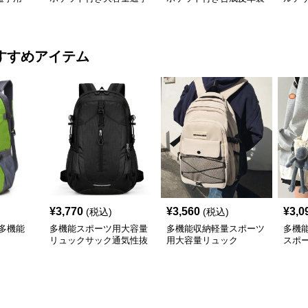
リュックサック
通学リュック
学リ
すすめアイテム
¥
3,770
¥
3,560
¥
3,0
(税込)
(税込)
多機能
多機能スポーツ用大容量
多機能収納軽量スポーツ
多機
リュックサック通気性抜
用大容量リュック
スポ
群