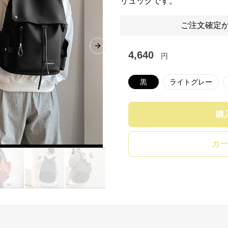
リュックです。
ご注文確定か
Next slide
4,640
円
黒
ライトグレー
購
カー