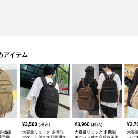
めアイテム
¥
3,560
¥
3,960
¥
2,7
(税込)
(税込)
多機能
大容量リュック 多機能
大容量リュック 多機能
大容
通学用
ポケット付き大容量通学
ポケット付き合成皮革製
ルデ