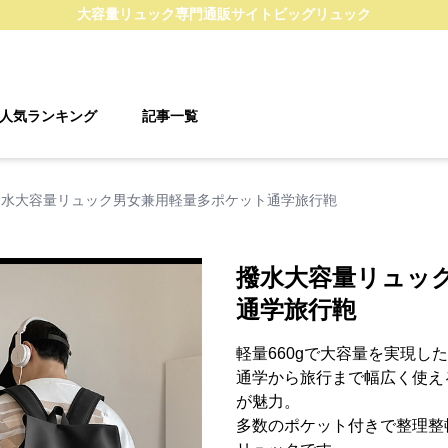
大容量リュック
専門通販サイト
ビッグリュック
人気ランキング
記事一覧
撥水大容量リュック男女兼用軽量多ポケット通学旅行鞄
撥水大容量リュッ
通学旅行鞄
軽量660gで大容量を実現し
通学から旅行まで幅広く使え
が魅力。
多数のポケット付きで整理整