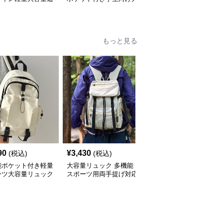
ュックサック
容量通学リュック
リュック
もっと見る
90
¥
3,430
¥
3,470
(税込)
(税込)
(税込)
能ポケット付き軽量
大容量リュック 多機能
多機能ポケット付き軽量
ーツ大容量リュック
スポーツ用両手提げ対応
スポーツ用大容量リュッ
型
ク