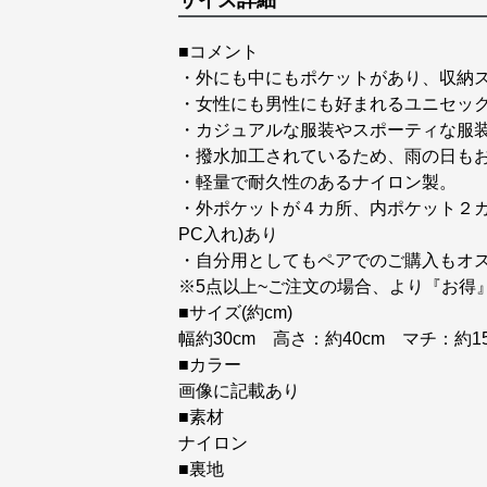
サイズ詳細
■コメント
・外にも中にもポケットがあり、収納
・女性にも男性にも好まれるユニセッ
・カジュアルな服装やスポーティな服
・撥水加工されているため、雨の日も
・軽量で耐久性のあるナイロン製。
・外ポケットが４カ所、内ポケット２カ
PC入れ)あり
・自分用としてもペアでのご購入もオ
※5点以上~ご注文の場合、より『お得
■サイズ(約cm)
幅約30cm 高さ：約40cm マチ：約15
■カラー
画像に記載あり
■素材
ナイロン
■裏地