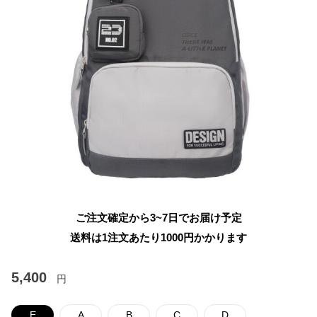
ご注文確定から3~7日でお届け予定
送料は1注文あたり
1000
円かかります
5,400
円
E
A
B
C
D