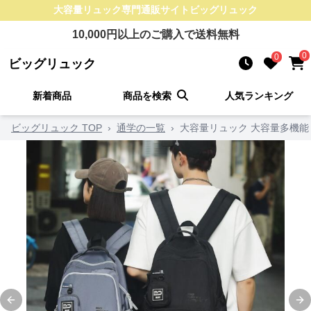
大容量リュック
専門通販サイト
ビッグリュック
10,000
円以上のご購入で送料無料
0
0
ビッグリュック
新着商品
商品を検索
人気ランキング
ビッグリュック TOP
›
通学の一覧
›
大容量リュック 大容量多機
Previous slide
Ne