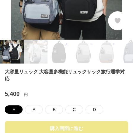
大容量リュック 大容量多機能リュックサック旅行通学対
応
5,400
円
E
A
B
C
D
購入画面に進む