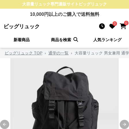
大容量リュック
専門通販サイト
ビッグリュック
10,000
円以上のご購入で送料無料
0
0
ビッグリュック
新着商品
商品を検索
人気ランキング
ビッグリュック TOP
›
通学の一覧
›
大容量リュック 男女兼用 通
Previous slide
Ne