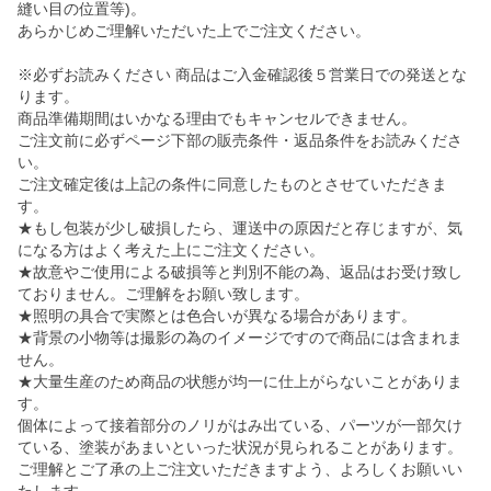
縫い目の位置等)。
あらかじめご理解いただいた上でご注文ください。
※必ずお読みください 商品はご入金確認後５営業日での発送とな
ります。
商品準備期間はいかなる理由でもキャンセルできません。
ご注文前に必ずページ下部の販売条件・返品条件をお読みくださ
い。
ご注文確定後は上記の条件に同意したものとさせていただきま
す。
★もし包装が少し破損したら、運送中の原因だと存じますが、気
になる方はよく考えた上にご注文ください。
★故意やご使用による破損等と判別不能の為、返品はお受け致し
ておりません。ご理解をお願い致します。
★照明の具合で実際とは色合いが異なる場合があります。
★背景の小物等は撮影の為のイメージですので商品には含まれま
せん。
★大量生産のため商品の状態が均一に仕上がらないことがありま
す。
個体によって接着部分のノリがはみ出ている、パーツが一部欠け
ている、塗装があまいといった状況が見られることがあります。
ご理解とご了承の上ご注文いただきますよう、よろしくお願いい