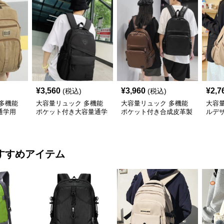
¥
3,560
¥
3,960
¥
2,7
(税込)
(税込)
多機能
大容量リュック 多機能
大容量リュック 多機能
大容
通学用
ポケット付き大容量通学
ポケット付き合成皮革製
ルデ
リュックサック
通学リュック
学リ
すすめアイテム