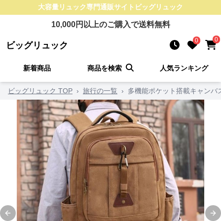
大容量リュック
専門通販サイト
ビッグリュック
10,000
円以上のご購入で送料無料
0
0
ビッグリュック
新着商品
商品を検索
人気ランキング
ビッグリュック TOP
›
旅行の一覧
›
多機能ポケット搭載キャンバ
Previous slide
Ne