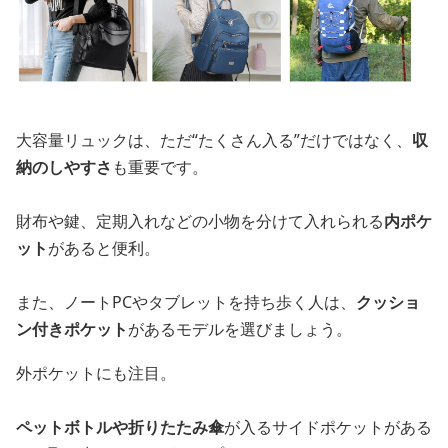
大容量リュックは、ただ“たくさん入る”だけではなく、
収
納のしやすさ
も重要です。
財布や鍵、定期入れなどの小物を分けて入れられる
内ポケ
ット
があると便利。
また、ノートPCやタブレットを持ち歩く人は、
クッショ
ン付きポケット
があるモデルを選びましょう。
外ポケットにも注目。
ペットボトルや折りたたみ傘
が入るサイドポケットがある