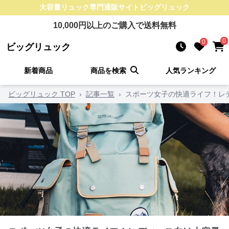
大容量リュック
専門通販サイト
ビッグリュック
10,000
円以上のご購入で送料無料
0
0
ビッグリュック
新着商品
商品を検索
人気ランキング
ビッグリュック TOP
›
記事一覧
›
スポーツ女子の快適ライフ！レ