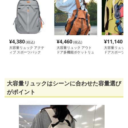
¥
4,380
¥
4,460
¥
11,140
(税込)
(税込)
(税
大容量リュック アクテ
大容量リュック アウト
大容量リュック
ィブ スポーツパック
ドア多機能ポケットリュ
ドアスポーツ多
ック
ック
大容量リュックはシーンに合わせた容量選び
がポイント