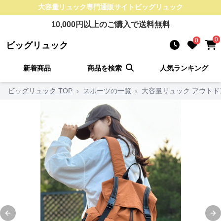
大容量リュック
専門通販サイト
ビッグリュック
10,000
円以上のご購入で送料無料
0
0
ビッグリュック
新着商品
商品を検索
人気ランキング
ビッグリュック TOP
›
スポーツの一覧
›
大容量リュック アウト
Previous slide
Ne