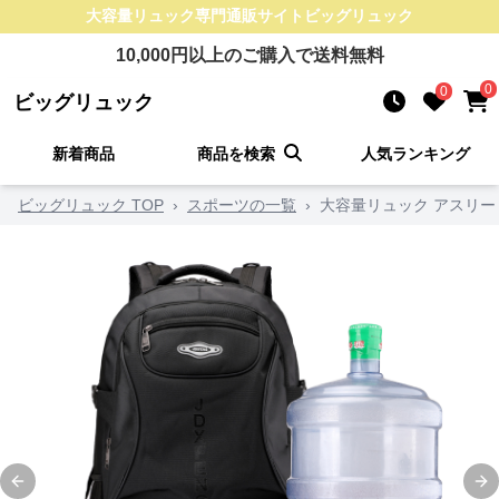
大容量リュック
専門通販サイト
ビッグリュック
10,000
円以上のご購入で送料無料
0
0
ビッグリュック
新着商品
商品を検索
人気ランキング
ビッグリュック TOP
›
スポーツの一覧
›
大容量リュック アスリー
Previous slide
Ne