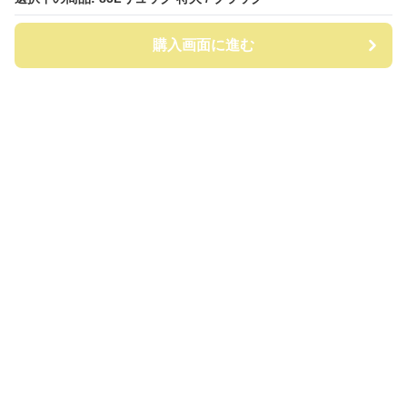
購入画面に進む
購入画面に進む
ビッグリュック
について
会社概要
利用規約