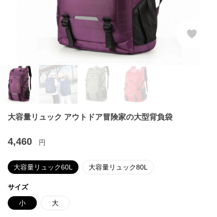
大容量リュック アウトドア冒険家の大型背負袋
4,460
円
大容量リュック60L
大容量リュック80L
サイズ
小
大