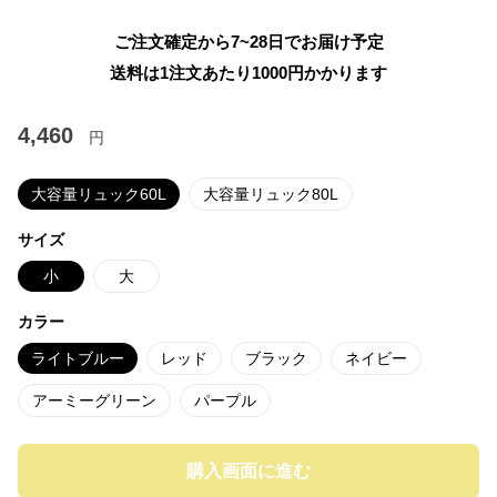
ご注文確定から7~28日でお届け予定
送料は1注文あたり
1000
円かかります
4,460
円
大容量リュック60L
大容量リュック80L
サイズ
小
大
カラー
ライトブルー
レッド
ブラック
ネイビー
アーミーグリーン
パープル
購入画面に進む