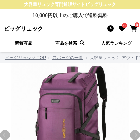
大容量リュック
専門通販サイト
ビッグリュック
10,000
円以上のご購入で送料無料
0
0
ビッグリュック
新着商品
商品を検索
人気ランキング
ビッグリュック TOP
›
スポーツの一覧
›
大容量リュック アウト
Previous slide
Ne