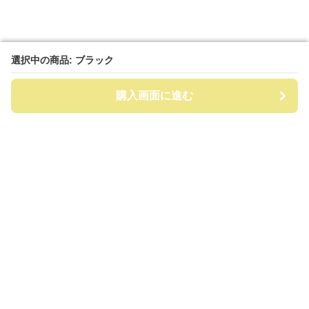
選択中の商品: ブラック
選択中の商品: ブラック
購入画面に進む
購入画面に進む
ビッグリュック
について