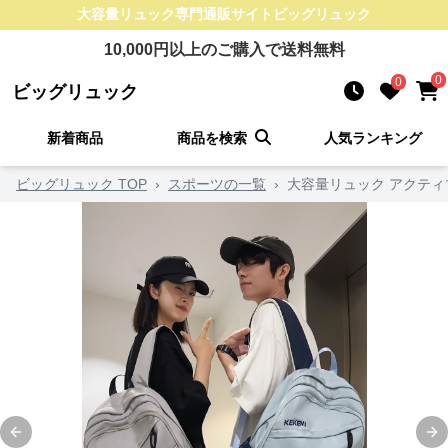
大容量リュック
専門通販サイト
ビッグリュック
10,000
円以上のご購入で送料無料
0
0
ビッグリュック
新着商品
商品を検索
人気ランキング
ビッグリュック TOP
›
スポーツの一覧
›
大容量リュック アクテ
Previous slide
Ne