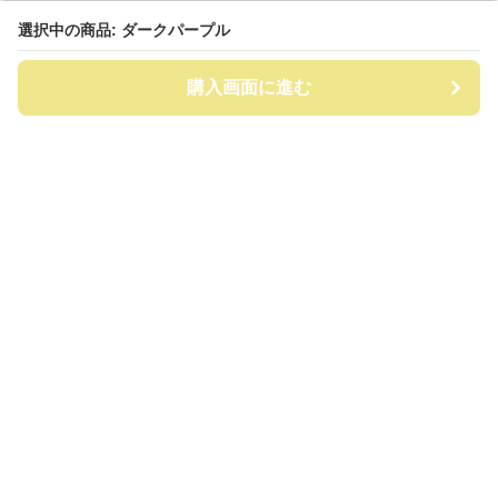
選択中の商品: ダークパープル
選択中の商品: ダークパープル
購入画面に進む
購入画面に進む
ビッグリュック
について
会社概要
利用規約