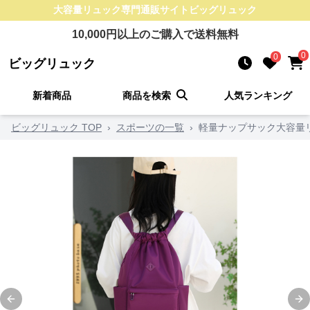
大容量リュック
専門通販サイト
ビッグリュック
10,000
円以上のご購入で送料無料
0
0
ビッグリュック
新着商品
商品を検索
人気ランキング
ビッグリュック TOP
›
スポーツの一覧
›
軽量ナップサック大容量
Previous slide
Ne