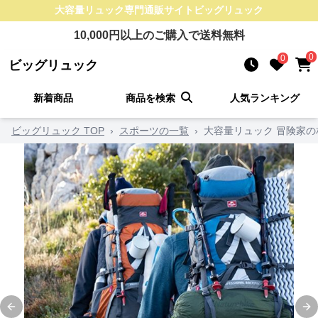
大容量リュック
専門通販サイト
ビッグリュック
10,000
円以上のご購入で送料無料
0
0
ビッグリュック
新着商品
商品を検索
人気ランキング
ビッグリュック TOP
›
スポーツの一覧
›
大容量リュック 冒険家の
Previous slide
Ne