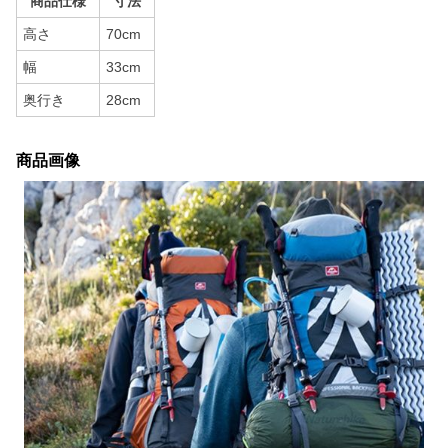
商品仕様
寸法
高さ
70cm
幅
33cm
奥行き
28cm
商品画像