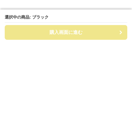
選択中の商品: ブラック
選択中の商品: ブラック
購入画面に進む
購入画面に進む
ビッグリュック
について
会社概要