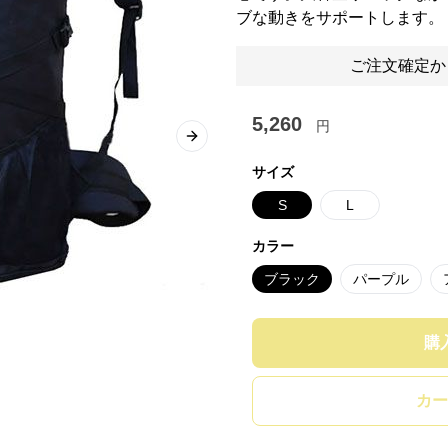
ブな動きをサポートします。
ご注文確定か
5,260
円
Next slide
サイズ
S
L
カラー
ブラック
パープル
購
カー