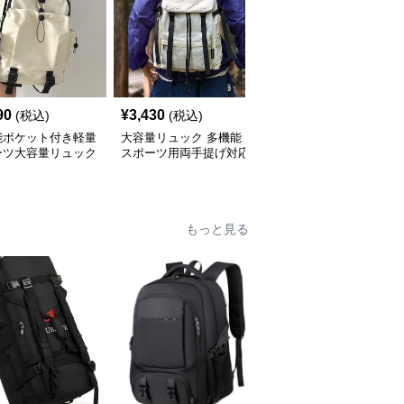
90
¥
3,430
¥
3,470
(税込)
(税込)
(税込)
能ポケット付き軽量
大容量リュック 多機能
多機能ポケット付き軽量
ーツ大容量リュック
スポーツ用両手提げ対応
スポーツ用大容量リュッ
型
ク
もっと見る